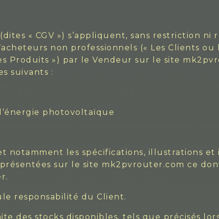
ites « CGV ») s’appliquent, sans restriction ni 
cheteurs non professionnels (« Les Clients ou le
Les Produits ») par le Vendeur sur le site mk2pv
es suivants :
 d’énergie photovoltaïque
t notamment les spécifications, illustrations et 
 présentées sur le site mk2pvrouter.com ce dont
r.
ule responsabilité du Client.
te des stocks disponibles, tels que précisés lors