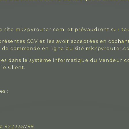
 le site mk2pvrouter.com et prévaudront sur t
 présentes CGV et les avoir acceptées en cochan
re de commande en ligne du site mk2pvrouter.c
rées dans le système informatique du Vendeur c
le Client.
es :
ro 922335799